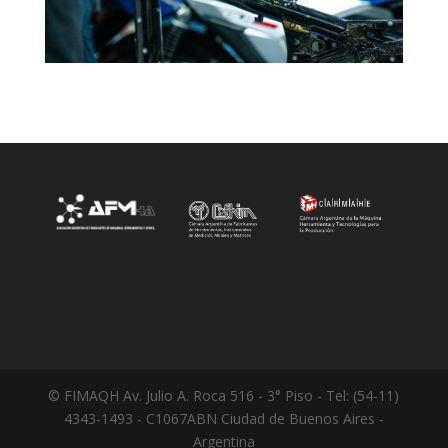
© FIMAQH Av. Julio A. Roca 516 - 3° Piso - Tel: (54-11)
4343-1493 - C1067ABN Ciudad de Buenos Aires -
Argentina