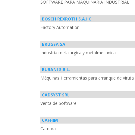
SOFTWARE PARA MAQUINARIA INDUSTRIAL
BOSCH REXROTH S.A.I.C
Factory Automation
BRUGSA SA
Industria metalurgica y metalmecanica
BURANI S.R.L.
Máquinas Herramientas para arranque de viruta
CADSYST SRL
Venta de Software
CAFHIM
Camara