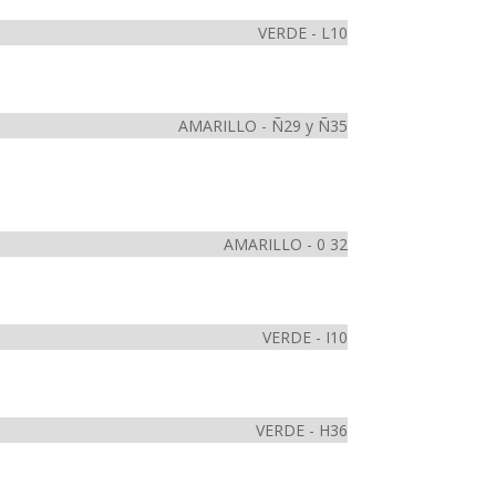
VERDE - L10
AMARILLO - Ñ29 y Ñ35
AMARILLO - 0 32
VERDE - I10
VERDE - H36