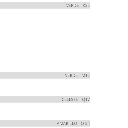
VERDE - K32
VERDE - M10
CELESTE - Q17
AMARILLO - O 34