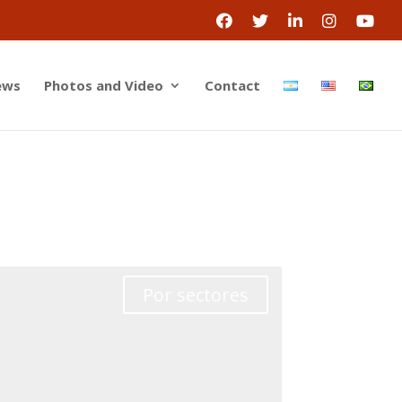
ews
Photos and Video
Contact
Por sectores