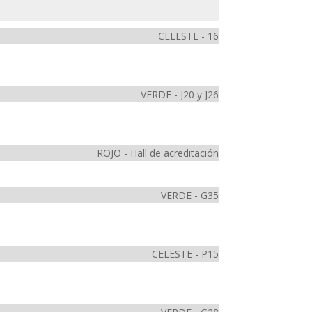
CELESTE - 16
VERDE - J20 y J26
ROJO - Hall de acreditación
VERDE - G35
CELESTE - P15