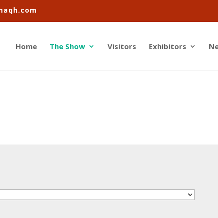
imaqh.com
Home
The Show
Visitors
Exhibitors
N