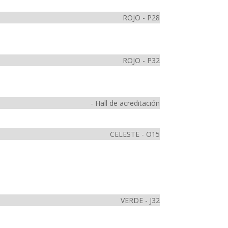
ROJO - P28
ROJO - P32
- Hall de acreditación
CELESTE - O15
VERDE - J32