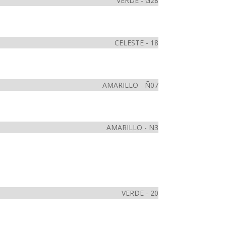
VERDE - G28
CELESTE - 18
AMARILLO - Ñ07
AMARILLO - N3
VERDE - 20