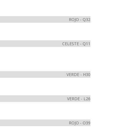
ROJO - Q32
CELESTE - Q11
VERDE - H30
VERDE - L26
ROJO - O39