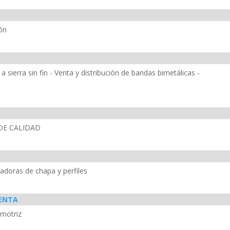
ión
sierra sin fin - Venta y distribución de bandas bimetálicas -
DE CALIDAD
ladoras de chapa y perfiles
IENTA
omotriz